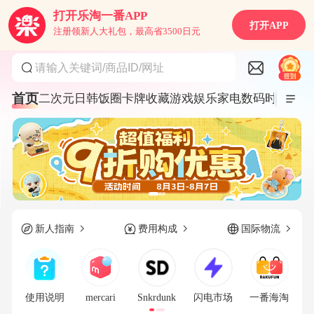
打开乐淘一番APP
打开APP
注册领新人大礼包，最高省3500日元
请输入关键词/商品ID/网址
首页
二次元
日韩饭圈
卡牌收藏
游戏娱乐
家电数码
时尚服饰
新人指南
费用构成
国际物流
使用说明
mercari
Snkrdunk
闪电市场
一番海淘