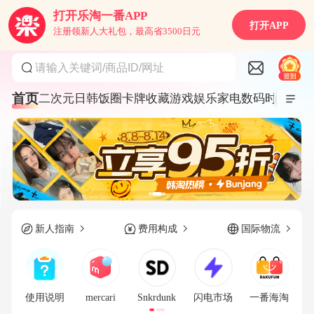
打开乐淘一番APP
打开APP
注册领新人大礼包，最高省3500日元
请输入关键词/商品ID/网址
首页
二次元
日韩饭圈
卡牌收藏
游戏娱乐
家电数码
时尚服饰
新人指南
费用构成
国际物流
使用说明
mercari
Snkrdunk
闪电市场
一番海淘