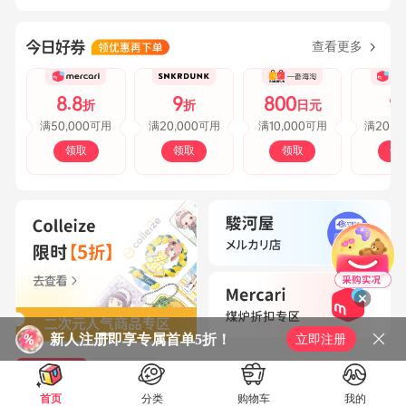
查看更多
8.8
9
800
9
折
折
日元
50,000
20,000
10,000
20,0
满
可用
满
可用
满
可用
满
领取
领取
领取
领
新人注册即享专属首单5折！
立即注册
精选商品
精选文章
首页
分类
购物车
我的