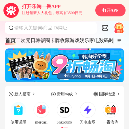
打开乐淘一番APP
打开APP
注册领新人大礼包，最高省3500日元
请输入关键词/商品ID/网址
首页
二次元
日韩饭圈
卡牌收藏
游戏娱乐
家电数码
时尚服饰
新人指南
费用构成
国际物流
使用说明
mercari
Snkrdunk
闪电市场
一番海淘