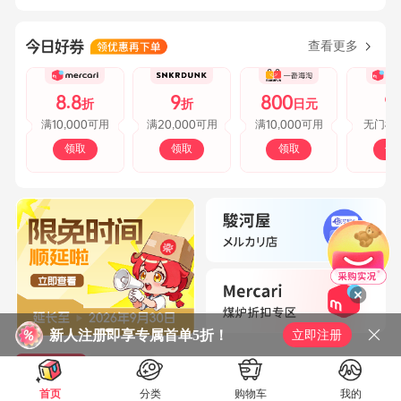
查看更多
8.8
9
800
9
折
折
日元
10,000
20,000
10,000
满
可用
满
可用
满
可用
无门槛
领取
领取
领取
领
新人注册即享专属首单5折！
立即注册
精选商品
精选文章
首页
分类
购物车
我的